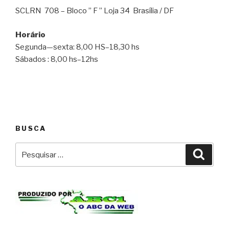
SCLRN 708 – Bloco ” F ” Loja 34 Brasília / DF
Horário
Segunda—sexta: 8,00 HS–18,30 hs
Sábados : 8,00 hs–12hs
BUSCA
Pesquisar
Pesqu
por: