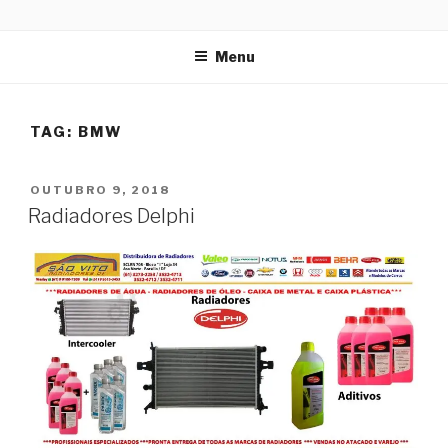
Pular
Distribuidora de Radiadores
para
Menu
o
conteúdo
TAG:
BMW
PUBLICADO
OUTUBRO 9, 2018
EM
Radiadores Delphi